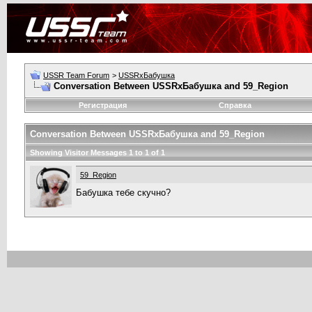
USSR Team Forum
>
USSRxБабушка
Conversation Between USSRxБабушка and 59_Region
Регистрация
Справка
Conversation Between USSRxБабушка and 59_Region
Showing Visitor Messages 1 to
1
of
1
59_Region
Бабушка тебе скучно?