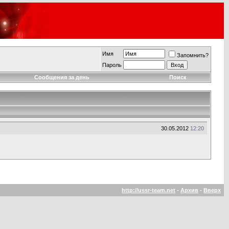
Имя
Запомнить?
Пароль
Сообщения за день
Поиск
30.05.2012
12:20
http://ussr-team.net
-
Архив
-
Вверх