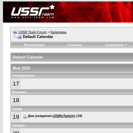
USSR Team Forum
>
Календарь
Default Calendar
Регистрация
Справка
Community
Default Calendar
Май 2010
Понедельник
17
Вторник
18
Среда
19
Дни рождения
USSRxTwitchy
(19)
Четверг