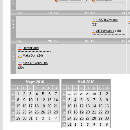
>
Пн
19
Вт
20
Ср
21
Ч
USSRxCyclone
>
>
(21)
>
ARTxiMaxxx
(18)
Пн
26
Вт
27
Ср
28
Ч
DeathHand
>
MakeDon
(24)
>
>
*USSR* xepou.tm
(20)
Март 2010
Май 2010
П
В
С
Ч
П
С
В
П
В
С
Ч
П
С
В
1
2
3
4
5
6
7
1
2
>
>
26
27
28
29
30
8
9
10
11
12
13
14
3
4
5
6
7
8
9
>
>
15
16
17
18
19
20
21
10
11
12
13
14
15
16
>
>
22
23
24
25
26
27
28
17
18
19
20
21
22
23
>
>
29
30
31
24
25
26
27
28
29
30
>
1
2
3
4
>
31
>
1
2
3
4
5
6