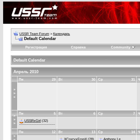
USSR Team Forum
>
Календарь
Default Calendar
Регистрация
Справка
Community
Default Calendar
Апрель 2010
Пн
29
Вт
30
Ср
31
Ч
>
>
>
Пн
5
Вт
6
Ср
7
Ч
>
>
USSRxGirl
(32)
>
Пн
12
Вт
13
Ср
14
Ч
>
XCrazyxFrogX
(28)
Anthony Le
>