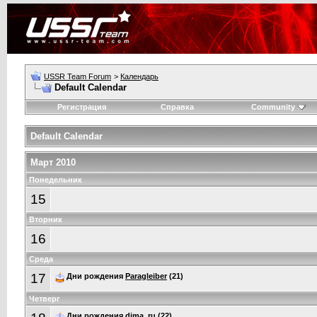
USSR Team Forum
>
Календарь
Default Calendar
Регистрация
Справка
Community
Default Calendar
Март 2010
Понедельник
15
Вторник
16
Среда
17
Дни рождения
Paragleiber
(21)
Четверг
Дни рождения
dima_ru
(22)