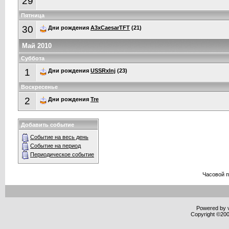
29
Пятница
30
Дни рождения
A3xCaesarTFT
(21)
Май 2010
Суббота
1
Дни рождения
USSRxInj
(23)
Воскресенье
2
Дни рождения
Tre
Добавить событие
Событие на весь день
Событие на период
Периодическое событие
Часовой 
Powered by v
Copyright ©2000