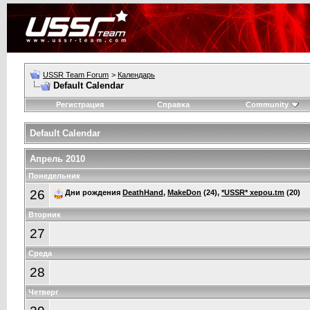
USSR Team Forum
>
Календарь
Default Calendar
Регистрация
Справка
Community
Default Calendar
Апрель 2010
Понедельник
26
Дни рождения
DeathHand
,
MakeDon
(24),
*USSR* xepou.tm
(20)
Вторник
27
Среда
28
Четверг