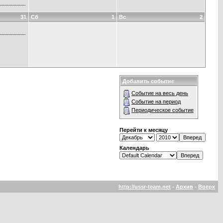
31
Сб
1
Вс
2
Добавить событие
Событие на весь день
Событие на период
Периодическое событие
Перейти к месяцу
Календарь
http://ussr-team.net
-
Архив
-
Вверх