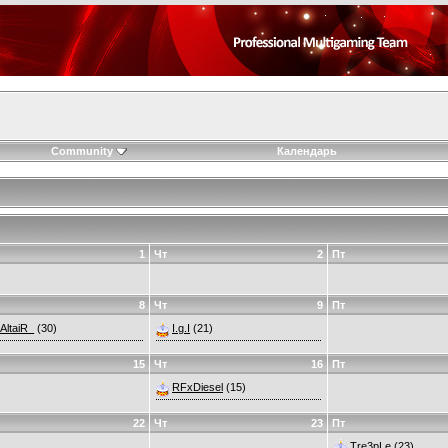
Community
Календарь
1
Чт
2
Пт
8
Чт
9
Пт
AltaiR_
(30)
I.g.I
(21)
15
Чт
16
Пт
RFxDiesel
(15)
22
Чт
23
Пт
Tre3pLe
(23)