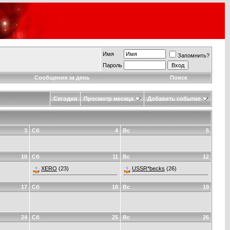
Имя
Запомнить?
Пароль
Сообщения за день
Поиск
Сегодня
Просмотр месяца
Добавить событие
3
Сб
4
Вс
5
10
Сб
11
Вс
12
XERO
(23)
USSR*becks
(26)
17
Сб
18
Вс
19
24
Сб
25
Вс
26