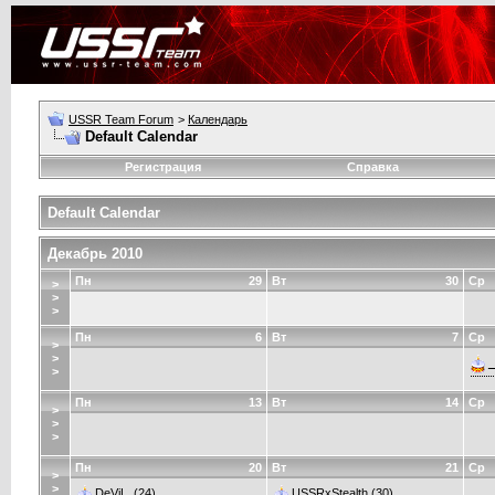
USSR Team Forum
>
Календарь
Default Calendar
Регистрация
Справка
Default Calendar
Декабрь 2010
Пн
29
Вт
30
Ср
>
>
>
Пн
6
Вт
7
Ср
>
>
_
>
Пн
13
Вт
14
Ср
>
>
>
Пн
20
Вт
21
Ср
>
>
DeViL.
(24)
USSRxStealth
(30)