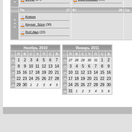
>
Пн
27
Вт
28
Ср
Kreken
>
>
Keyser_Söze
(30)
>
RoX.Alan
(22)
Ноябрь 2010
Январь 2011
П
В
С
Ч
П
С
В
П
В
С
Ч
П
С
В
1
2
3
4
5
6
7
1
2
>
>
27
28
29
30
31
8
9
10
11
12
13
14
3
4
5
6
7
8
9
>
>
15
16
17
18
19
20
21
10
11
12
13
14
15
16
>
>
22
23
24
25
26
27
28
17
18
19
20
21
22
23
>
>
29
30
24
25
26
27
28
29
30
>
1
2
3
4
5
>
31
>
1
2
3
4
5
6