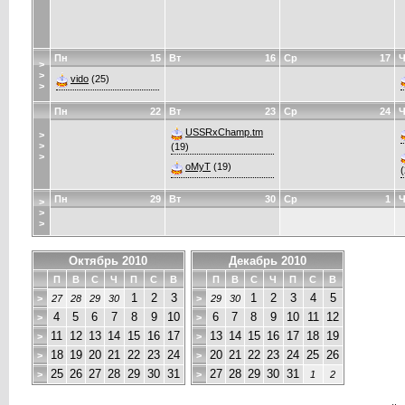
Пн
15
Вт
16
Ср
17
Ч
>
>
vido
(25)
>
Пн
22
Вт
23
Ср
24
Ч
USSRxChamp.tm
>
>
(19)
>
oMyT
(19)
(
Пн
29
Вт
30
Ср
1
Ч
>
>
>
Октябрь 2010
Декабрь 2010
П
В
С
Ч
П
С
В
П
В
С
Ч
П
С
В
1
2
3
1
2
3
4
5
>
27
28
29
30
>
29
30
4
5
6
7
8
9
10
6
7
8
9
10
11
12
>
>
11
12
13
14
15
16
17
13
14
15
16
17
18
19
>
>
18
19
20
21
22
23
24
20
21
22
23
24
25
26
>
>
25
26
27
28
29
30
31
27
28
29
30
31
>
>
1
2