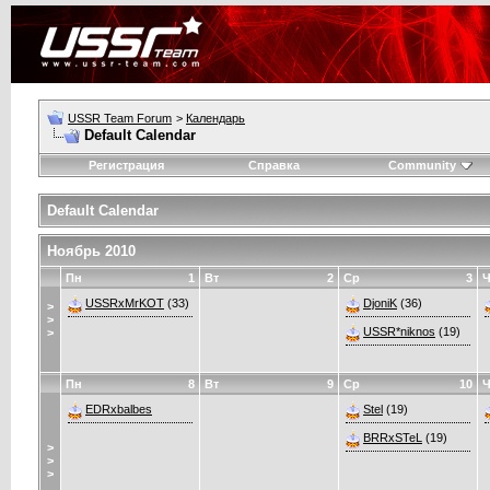
USSR Team Forum
>
Календарь
Default Calendar
Регистрация
Справка
Community
Default Calendar
Ноябрь 2010
Пн
1
Вт
2
Ср
3
Ч
USSRxMrKOT
(33)
DjoniK
(36)
>
>
USSR*niknos
(19)
>
Пн
8
Вт
9
Ср
10
Ч
EDRxbalbes
Stel
(19)
BRRxSTeL
(19)
>
>
>