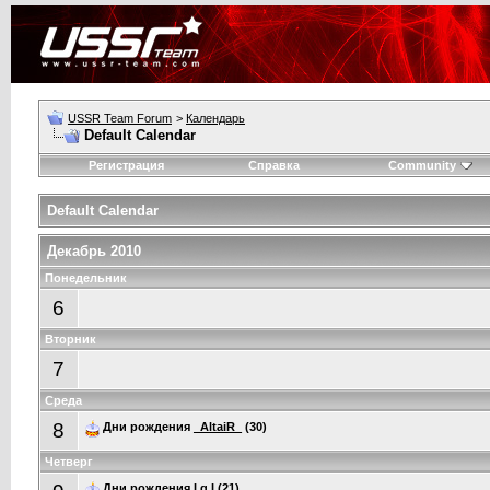
USSR Team Forum
>
Календарь
Default Calendar
Регистрация
Справка
Community
Default Calendar
Декабрь 2010
Понедельник
6
Вторник
7
Среда
8
Дни рождения
_AltaiR_
(30)
Четверг
Дни рождения
I.g.I
(21)