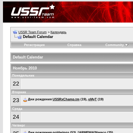
USSR Team Forum
>
Календарь
Default Calendar
Регистрация
Справка
Community
Default Calendar
Ноябрь 2010
Понедельник
22
Вторник
23
Дни рождения
USSRxChamp.tm
(19),
oMyT
(19)
Среда
24
Четверг
Дни рождения
goldwings
(53),
[ARMENIA]Nareco
(25)