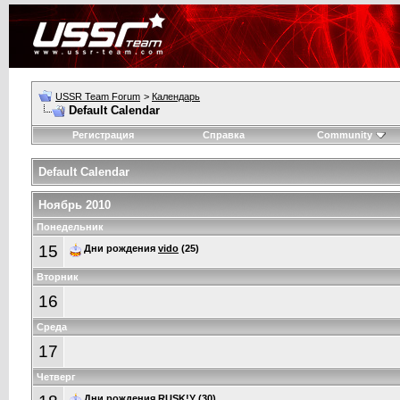
USSR Team Forum
>
Календарь
Default Calendar
Регистрация
Справка
Community
Default Calendar
Ноябрь 2010
Понедельник
15
Дни рождения
vido
(25)
Вторник
16
Среда
17
Четверг
Дни рождения
RUSK!Y
(30)