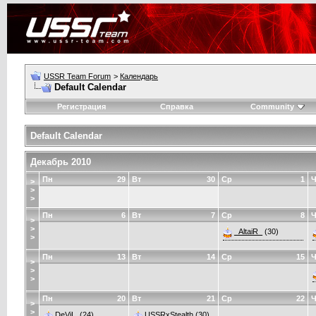
USSR Team Forum
>
Календарь
Default Calendar
Регистрация
Справка
Community
Default Calendar
Декабрь 2010
Пн
29
Вт
30
Ср
1
Ч
>
>
>
Пн
6
Вт
7
Ср
8
Ч
>
>
_AltaiR_
(30)
>
Пн
13
Вт
14
Ср
15
Ч
>
>
>
Пн
20
Вт
21
Ср
22
Ч
>
>
DeViL.
(24)
USSRxStealth
(30)