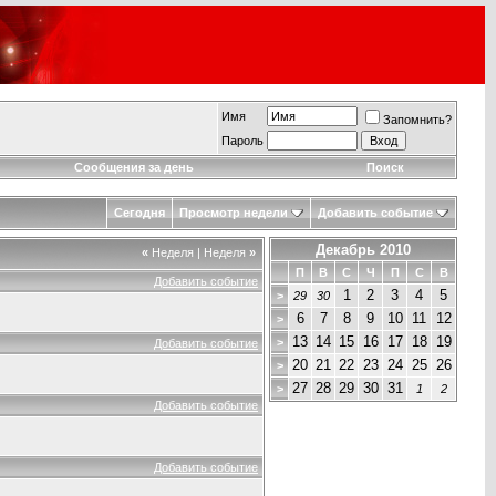
Имя
Запомнить?
Пароль
Сообщения за день
Поиск
Сегодня
Просмотр недели
Добавить событие
Декабрь 2010
«
Неделя
|
Неделя
»
П
В
С
Ч
П
С
В
Добавить событие
1
2
3
4
5
>
29
30
6
7
8
9
10
11
12
>
13
14
15
16
17
18
19
>
Добавить событие
20
21
22
23
24
25
26
>
27
28
29
30
31
>
1
2
Добавить событие
Добавить событие