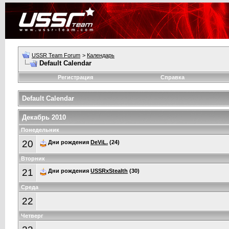
USSR Team Forum
>
Календарь
Default Calendar
Регистрация
Справка
Default Calendar
Декабрь 2010
Понедельник
20
Дни рождения
DeViL.
(24)
Вторник
21
Дни рождения
USSRxStealth
(30)
Среда
22
Четверг