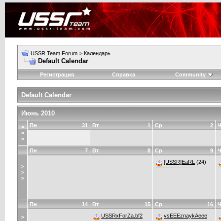
USSR Team Forum
>
Календарь
Default Calendar
Регистрация
Справка
Community
Default Calendar
Июнь 2010
Пн
31
Вт
1
Ср
2
Ч
>
>
>
Пн
7
Вт
8
Ср
9
Ч
[USSR]EaRL
(24)
>
>
>
Пн
14
Вт
15
Ср
16
Ч
USSRxForZa.bf2
vsEEEznaykAeee
>