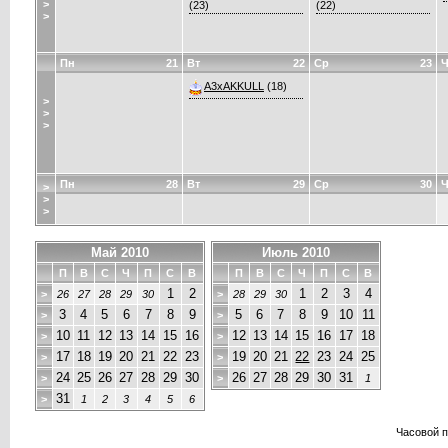
>
(23)
(22)
>
Пн
21
Вт
22
Ср
23
Ч
A3xAKKULL
(18)
>
>
>
Пн
28
Вт
29
Ср
30
Ч
>
>
>
Май 2010
Июль 2010
П
В
С
Ч
П
С
В
П
В
С
Ч
П
С
В
1
2
1
2
3
4
>
26
27
28
29
30
>
28
29
30
3
4
5
6
7
8
9
5
6
7
8
9
10
11
>
>
10
11
12
13
14
15
16
12
13
14
15
16
17
18
>
>
17
18
19
20
21
22
23
19
20
21
22
23
24
25
>
>
24
25
26
27
28
29
30
26
27
28
29
30
31
>
>
1
31
>
1
2
3
4
5
6
Часовой 