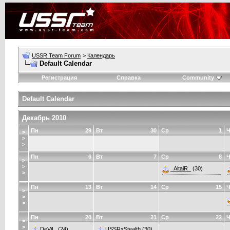
USSR Team Forum
>
Календарь
Default Calendar
Регистрация
Справка
Community
Default Calendar
Декабрь 2010
Пн
29
Вт
30
Ср
1
Ч
>
>
>
Пн
6
Вт
7
Ср
8
Ч
>
>
_AltaiR_
(30)
>
Пн
13
Вт
14
Ср
15
Ч
>
>
>
Пн
20
Вт
21
Ср
22
Ч
>
>
DeViL.
(24)
USSRxStealth
(30)