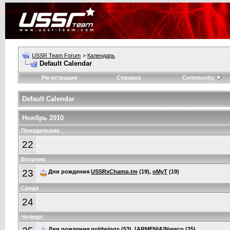
USSR Team Forum
>
Календарь
Default Calendar
Регистрация
Справка
Community
Default Calendar
Ноябрь 2010
Понедельник
22
Вторник
23
Дни рождения
USSRxChamp.tm
(19),
oMyT
(19)
Среда
24
Четверг
Дни рождения
goldwings
(53),
[ARMENIA]Nareco
(25)