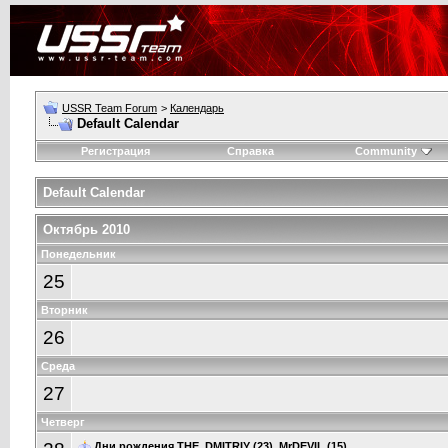
USSR Team Forum
>
Календарь
Default Calendar
Регистрация
Справка
Community
Default Calendar
Октябрь 2010
Понедельник
25
Вторник
26
Среда
27
Четверг
Дни рождения
THE_DMITRIY
(23),
MrDEVIL
(15)