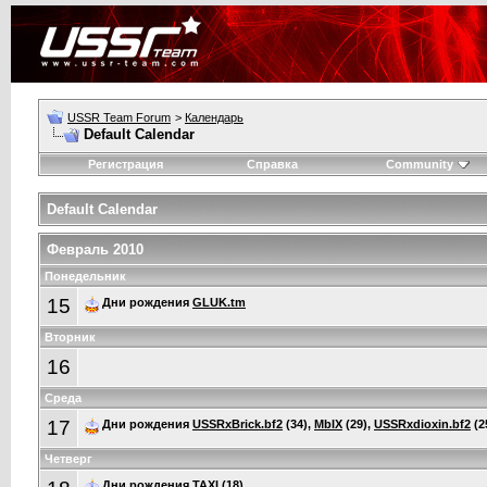
USSR Team Forum
>
Календарь
Default Calendar
Регистрация
Справка
Community
Default Calendar
Февраль 2010
Понедельник
15
Дни рождения
GLUK.tm
Вторник
16
Среда
17
Дни рождения
USSRxBrick.bf2
(34),
MbIX
(29),
USSRxdioxin.bf2
(2
Четверг
Дни рождения
TAXI
(18)