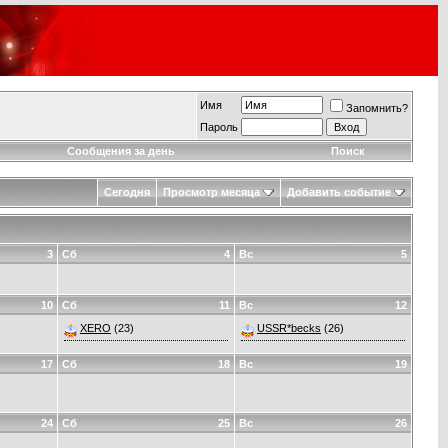
Имя
Запомнить?
Пароль
Сообщения за день
Поиск
Сегодня
Просмотр месяца
Добавить событие
3
Сб
4
Вс
5
10
Сб
11
Вс
12
XERO
(23)
USSR*becks
(26)
17
Сб
18
Вс
19
24
Сб
25
Вс
26