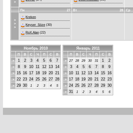
>
Пн
27
Вт
28
Ср
Kreken
>
>
Keyser_Söze
(30)
>
RoX.Alan
(22)
Ноябрь 2010
Январь 2011
П
В
С
Ч
П
С
В
П
В
С
Ч
П
С
В
1
2
3
4
5
6
7
1
2
>
>
27
28
29
30
31
8
9
10
11
12
13
14
3
4
5
6
7
8
9
>
>
15
16
17
18
19
20
21
10
11
12
13
14
15
16
>
>
22
23
24
25
26
27
28
17
18
19
20
21
22
23
>
>
29
30
24
25
26
27
28
29
30
>
1
2
3
4
5
>
31
>
1
2
3
4
5
6