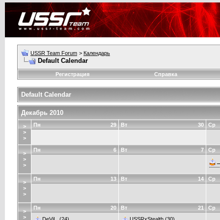
USSR Team Forum
>
Календарь
Default Calendar
Регистрация
Справка
Default Calendar
Декабрь 2010
Пн
29
Вт
30
Ср
>
>
>
Пн
6
Вт
7
Ср
>
>
_
>
Пн
13
Вт
14
Ср
>
>
>
Пн
20
Вт
21
Ср
>
>
DeViL.
(24)
USSRxStealth
(30)