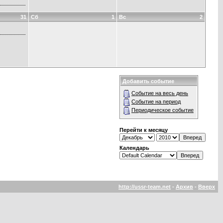
31
Сб
1
Вс
2
Добавить событие
Событие на весь день
Событие на период
Периодическое событие
Перейти к месяцу
Календарь
http://ussr-team.net
-
Архив
-
Вверх