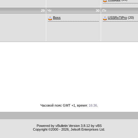
29
Чт
30
Пт
Boss
USSRxTiPro
(20)
Часовой пояс GMT +1, время:
16:36
.
Powered by vBulletin Version 3.8.12 by vBS
Copyright ©2000 - 2026, Jelsoft Enterprises Ltd.