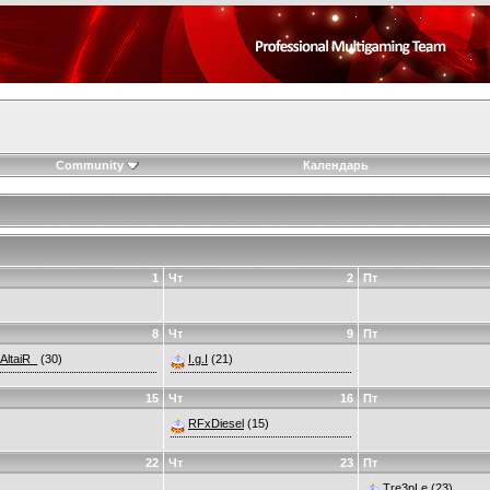
Community
Календарь
1
Чт
2
Пт
8
Чт
9
Пт
AltaiR_
(30)
I.g.I
(21)
15
Чт
16
Пт
RFxDiesel
(15)
22
Чт
23
Пт
Tre3pLe
(23)