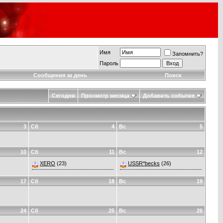
Имя
Запомнить?
Пароль
Сообщения за день
Поиск
Сегодня
Просмотр месяца
Добавить событие
3
Сб
4
Вс
5
10
Сб
11
Вс
12
XERO
(23)
USSR*becks
(26)
17
Сб
18
Вс
19
24
Сб
25
Вс
26