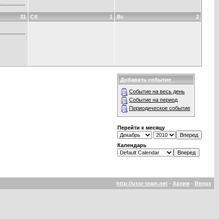
31
Сб
1
Вс
2
Добавить событие
Событие на весь день
Событие на период
Периодическое событие
Перейти к месяцу
Календарь
http://ussr-team.net
-
Архив
-
Вверх