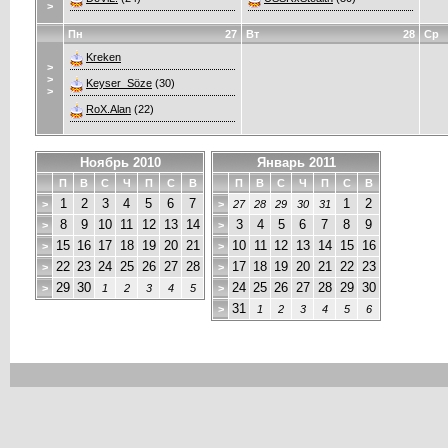
>
Пн
27
Вт
28
Ср
Kreken
>
>
Keyser_Söze
(30)
>
RoX.Alan
(22)
Ноябрь 2010
Январь 2011
П
В
С
Ч
П
С
В
П
В
С
Ч
П
С
В
1
2
3
4
5
6
7
1
2
>
>
27
28
29
30
31
8
9
10
11
12
13
14
3
4
5
6
7
8
9
>
>
15
16
17
18
19
20
21
10
11
12
13
14
15
16
>
>
22
23
24
25
26
27
28
17
18
19
20
21
22
23
>
>
29
30
24
25
26
27
28
29
30
>
1
2
3
4
5
>
31
>
1
2
3
4
5
6