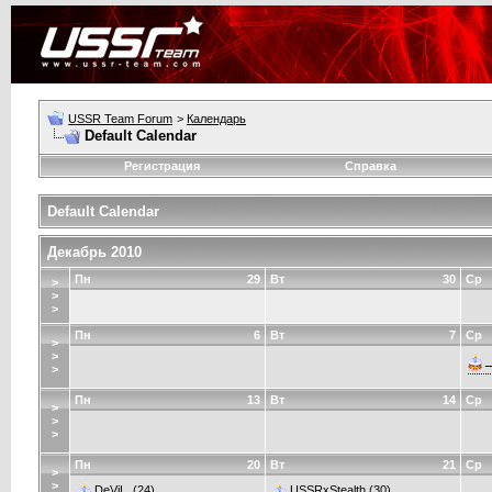
USSR Team Forum
>
Календарь
Default Calendar
Регистрация
Справка
Default Calendar
Декабрь 2010
Пн
29
Вт
30
Ср
>
>
>
Пн
6
Вт
7
Ср
>
>
_
>
Пн
13
Вт
14
Ср
>
>
>
Пн
20
Вт
21
Ср
>
>
DeViL.
(24)
USSRxStealth
(30)