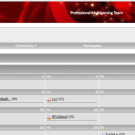
Community
Календарь
1
Чт
2
Пт
8
Чт
9
Пт
AltaiR_
(30)
I.g.I
(21)
15
Чт
16
Пт
RFxDiesel
(15)
22
Чт
23
Пт
Tre3pLe
(23)