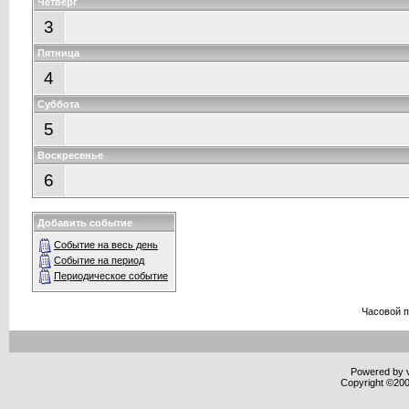
Четверг
3
Пятница
4
Суббота
5
Воскресенье
6
Добавить событие
Событие на весь день
Событие на период
Периодическое событие
Часовой 
Powered by v
Copyright ©2000