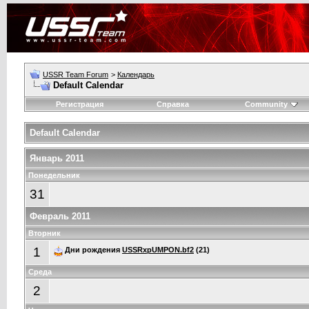
USSR Team Forum
>
Календарь
Default Calendar
Регистрация
Справка
Community
Default Calendar
Январь 2011
Понедельник
31
Февраль 2011
Вторник
1
Дни рождения
USSRxpUMPON.bf2
(21)
Среда
2