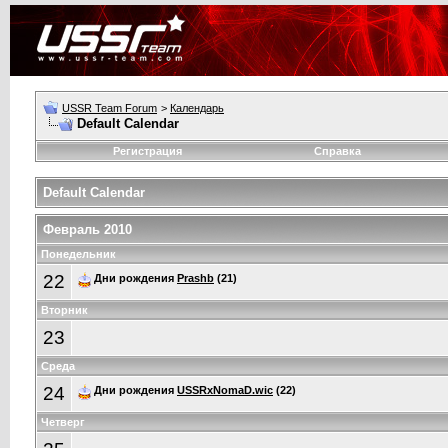
USSR Team Forum
>
Календарь
Default Calendar
Регистрация
Справка
Default Calendar
Февраль 2010
Понедельник
22
Дни рождения
Prashb
(21)
Вторник
23
Среда
24
Дни рождения
USSRxNomaD.wic
(22)
Четверг