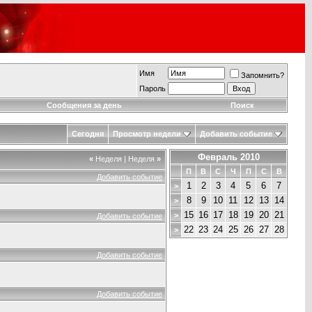
Имя
Запомнить?
Пароль
Сообщения за день
Поиск
Сегодня
Просмотр недели
Добавить событие
Февраль 2010
«
Неделя
|
Неделя
»
П
В
С
Ч
П
С
В
Добавить событие
1
2
3
4
5
6
7
>
8
9
10
11
12
13
14
>
15
16
17
18
19
20
21
>
Добавить событие
22
23
24
25
26
27
28
>
Добавить событие
Добавить событие