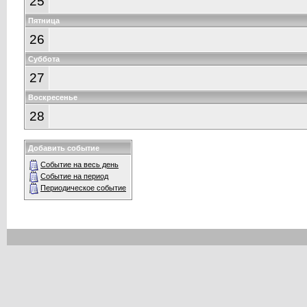
25
Пятница
26
Суббота
27
Воскресенье
28
Добавить событие
Событие на весь день
Событие на период
Периодическое событие