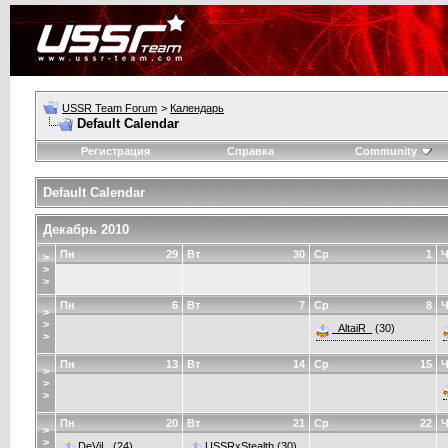
USSR Team Forum
>
Календарь
Default Calendar
Регистрация
Справка
Community
Default Calendar
Декабрь 2010
Пн
29
Вт
30
Ср
1
Ч
>
>
>
Пн
6
Вт
7
Ср
8
Ч
>
>
_AltaiR_
(30)
>
Пн
13
Вт
14
Ср
15
Ч
>
>
>
Пн
20
Вт
21
Ср
22
Ч
>
>
DeViL.
(24)
USSRxStealth
(30)