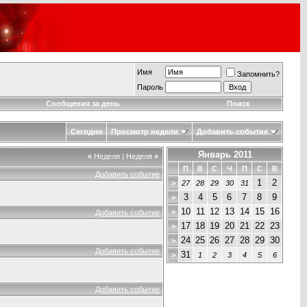
Имя
Запомнить?
Пароль
Сообщения за день
Поиск
Сегодня
Просмотр недели
Добавить событие
Январь 2011
«
Неделя
|
Неделя
»
П
В
С
Ч
П
С
В
Добавить событие
1
2
>
27
28
29
30
31
3
4
5
6
7
8
9
>
10
11
12
13
14
15
16
>
Добавить событие
17
18
19
20
21
22
23
>
24
25
26
27
28
29
30
>
Добавить событие
31
>
1
2
3
4
5
6
Добавить событие