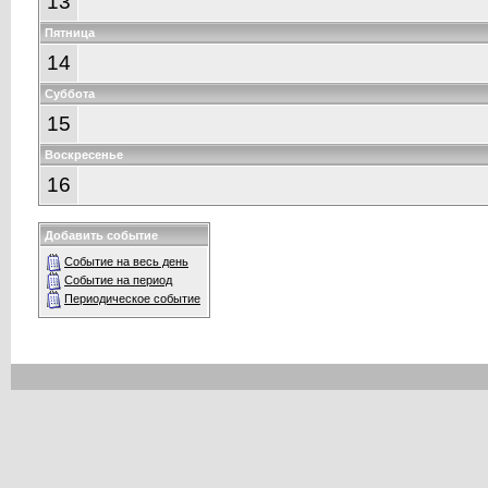
13
Пятница
14
Суббота
15
Воскресенье
16
Добавить событие
Событие на весь день
Событие на период
Периодическое событие