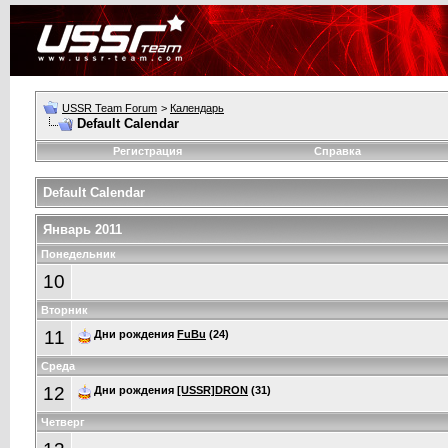
USSR Team Forum
>
Календарь
Default Calendar
Регистрация
Справка
Default Calendar
Январь 2011
Понедельник
10
Вторник
11
Дни рождения
FuBu
(24)
Среда
12
Дни рождения
[USSR]DRON
(31)
Четверг