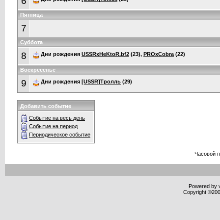
6
Пятница
7
Суббота
8
Дни рождения
USSRxHeKtoR.bf2
(23),
PROxCobra
(22)
Воскресенье
9
Дни рождения
[USSR]Тролль
(29)
Добавить событие
Событие на весь день
Событие на период
Периодическое событие
Часовой 
Powered by v
Copyright ©2000