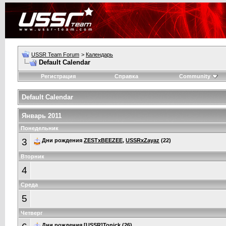
USSR Team Forum
>
Календарь
Default Calendar
Регистрация
Справка
Community
Default Calendar
Январь 2011
Понедельник
3
Дни рождения
ZESTxBEEZEE
,
USSRxZayaz
(22)
Вторник
4
Среда
5
Четверг
Дни рождения
[USSR]Tonick
(26)