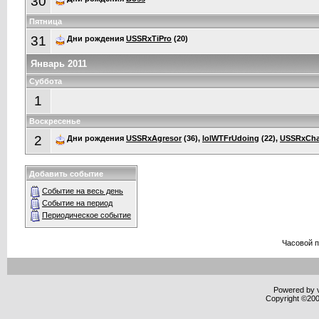
30
Пятница
31
Дни рождения
USSRxTiPro
(20)
Январь 2011
Суббота
1
Воскресенье
2
Дни рождения
USSRxAgresor
(36),
lolWTFrUdoing
(22),
USSRxCha
Добавить событие
Событие на весь день
Событие на период
Периодическое событие
Часовой 
Powered by v
Copyright ©2000