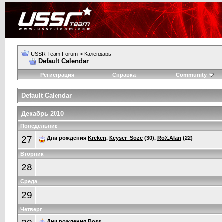
USSR Team Forum
>
Календарь
Default Calendar
Регистрация
Справка
Community
Default Calendar
Декабрь 2010
Понедельник
27
Дни рождения
Kreken
,
Keyser_Söze
(30),
RoX.Alan
(22)
Вторник
28
Среда
29
Четверг
Дни рождения
Boss