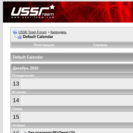
USSR Team Forum
>
Календарь
Default Calendar
Регистрация
Справка
Default Calendar
Декабрь 2010
Понедельник
13
Вторник
14
Среда
15
Четверг
Дни рождения
RFxDiesel
(15)