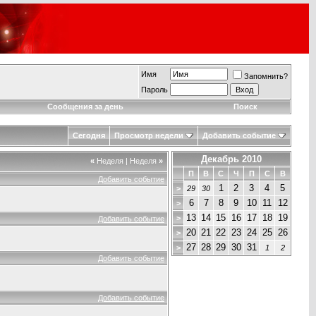
Имя
Запомнить?
Пароль
Сообщения за день
Поиск
Сегодня
Просмотр недели
Добавить событие
Декабрь 2010
«
Неделя
|
Неделя
»
П
В
С
Ч
П
С
В
Добавить событие
1
2
3
4
5
>
29
30
6
7
8
9
10
11
12
>
13
14
15
16
17
18
19
>
Добавить событие
20
21
22
23
24
25
26
>
27
28
29
30
31
>
1
2
Добавить событие
Добавить событие