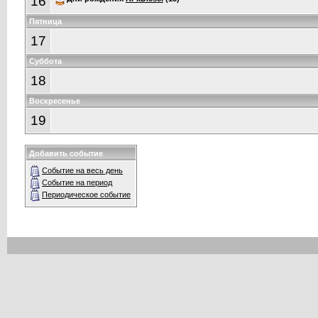
16
Пятница
17
Суббота
18
Воскресенье
19
Добавить событие
Событие на весь день
Событие на период
Периодическое событие