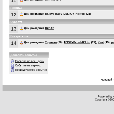
11
Пятница
12
Дни рождения
itS Evo Baby
(25),
ICY_HorroR
(21)
Суббота
13
Дни рождения
DimAz
Воскресенье
14
Дни рождения
Трулька
(30),
USSRxPchelaRS.tm
(22),
Kvat
(19),
p
Добавить событие
Событие на весь день
Событие на период
Периодическое событие
Часовой 
Powered by v
Copyright ©2000