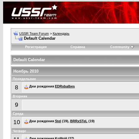
USSR Team Forum
>
Календарь
Default Calendar
Регистрация
Справка
Community
Default Calendar
Ноябрь 2010
Понедельник
8
Дни рождения
EDRxbalbes
Вторник
9
Среда
10
Дни рождения
Stel
(19),
BRRxSTeL
(19)
Четверг
Дни рождения
KoMoH
(27)