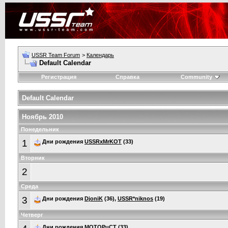
USSR Team Forum
>
Календарь
Default Calendar
Регистрация
Справка
Community
Default Calendar
Ноябрь 2010
Понедельник
1
Дни рождения
USSRxMrKOT
(33)
Вторник
2
Среда
3
Дни рождения
DjoniK
(36),
USSR*niknos
(19)
Четверг
Дни рождения
MOTOPuCT
(33)