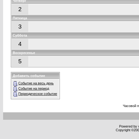
Четверг
2
Пятница
3
Суббота
4
Воскресенье
5
Добавить событие
Событие на весь день
Событие на период
Периодическое событие
Часовой 
Powered by v
Copyright ©2000