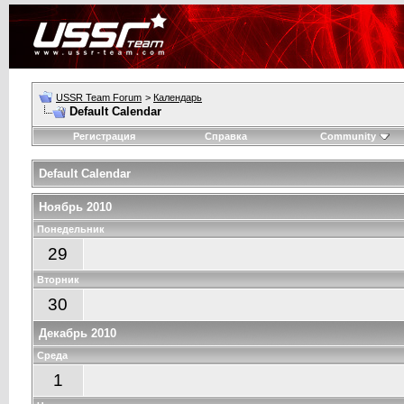
USSR Team Forum
>
Календарь
Default Calendar
Регистрация
Справка
Community
Default Calendar
Ноябрь 2010
Понедельник
29
Вторник
30
Декабрь 2010
Среда
1