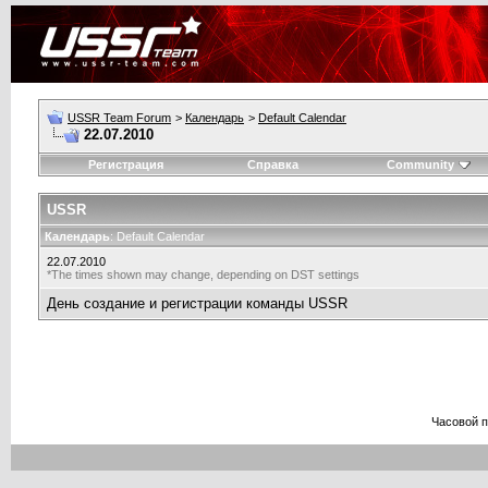
USSR Team Forum
>
Календарь
>
Default Calendar
22.07.2010
Регистрация
Справка
Community
USSR
Календарь
: Default Calendar
22.07.2010
*The times shown may change, depending on DST settings
День создание и регистрации команды USSR
Часовой 