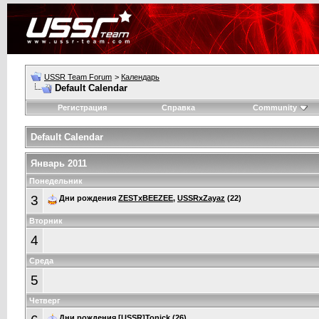
USSR Team Forum
>
Календарь
Default Calendar
Регистрация
Справка
Community
Default Calendar
Январь 2011
Понедельник
3
Дни рождения
ZESTxBEEZEE
,
USSRxZayaz
(22)
Вторник
4
Среда
5
Четверг
Дни рождения
[USSR]Tonick
(26)