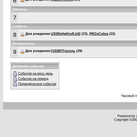
6
Пятница
7
Суббота
8
Дни рождения
USSRxHeKtoR.bf2
(23),
PROxCobra
(22)
Воскресенье
9
Дни рождения
[USSR]Тролль
(29)
Добавить событие
Событие на весь день
Событие на период
Периодическое событие
Часовой 
Powered by v
Copyright ©2000